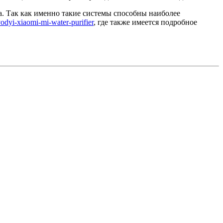
а. Так как именно такие системы способны наиболее
vodyi-xiaomi-mi-water-purifier
, где также имеется подробное