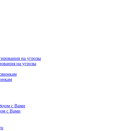
рования на угрозы
винкам
дом с Вами
ru