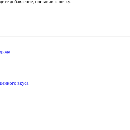
дите добавление, поставив галочку.
орода
ыщенного вкуса