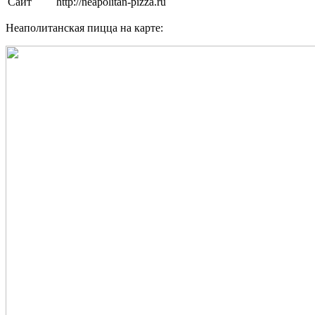
Сайт
http://neapolitan-pizza.ru
Неаполитанская пицца на карте: