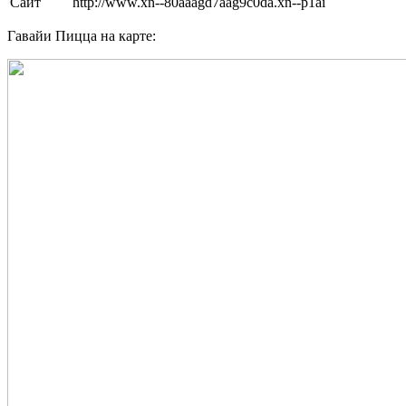
Сайт
http://www.xn--80aaagd7aag9c0da.xn--p1ai
Гавайи Пицца на карте: