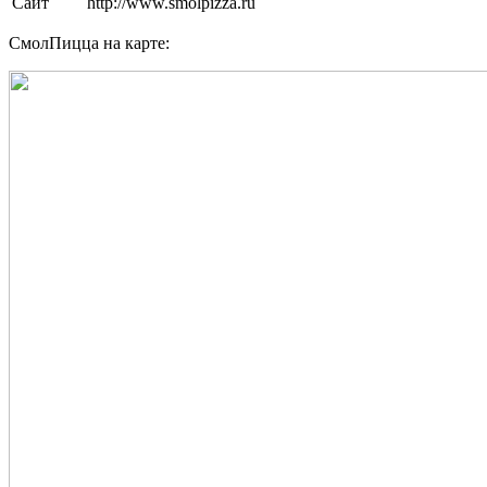
Сайт
http://www.smolpizza.ru
СмолПицца на карте: