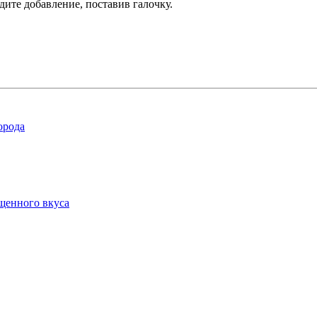
дите добавление, поставив галочку.
орода
ыщенного вкуса