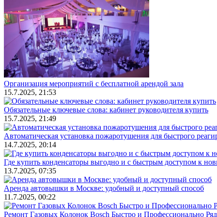
Организация мероприятий с бесплатной арендой зала
15.7.2025, 21:53
Обязательные ключевые слова: кабинет руководителя купить
15.7.2025, 21:49
Автоматическая установка пожаротушения для быстрого реаги
14.7.2025, 20:14
Где купить конденсаторы выгодно и с быстрым доступом к но
13.7.2025, 07:35
Аренда автовышки в Москве: удобный и доступный способ
11.7.2025, 00:22
Ремонт Газовых Колонок Bosch Быстро и Профессионально Ря