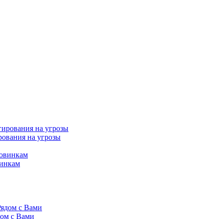
рования на угрозы
винкам
дом с Вами