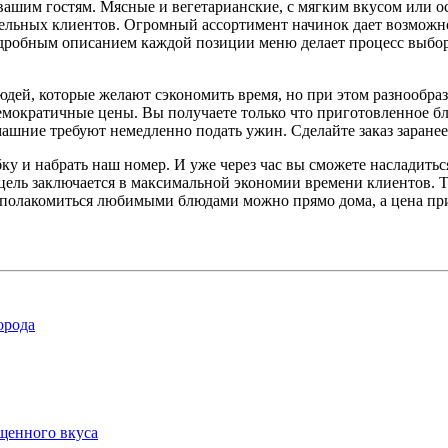
 вашим гостям. Мясные и вегетарианские, с мягким вкусом или 
ельных клиентов. Огромный ассортимент начинок дает возможно
одробным описанием каждой позиции меню делает процесс выбор
юдей, которые желают сэкономить время, но при этом разнообра
мократичные цены. Вы получаете только что приготовленное блю
машние требуют немедленно подать ужин. Сделайте заказ заранее
ку и набрать наш номер. И уже через час вы сможете насладит
цель заключается в максимальной экономии времени клиентов. 
ь полакомиться любимыми блюдами можно прямо дома, а цена при
орода
ыщенного вкуса