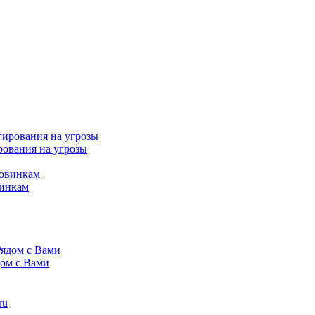
рования на угрозы
винкам
дом с Вами
ru