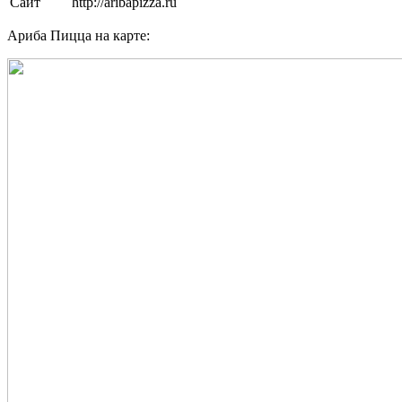
Сайт
http://aribapizza.ru
Ариба Пицца на карте: